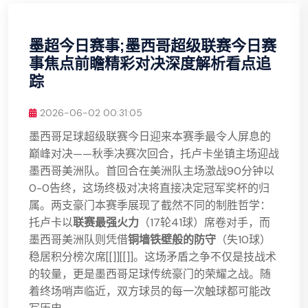
墨超今日赛事;墨西哥超级联赛今日赛
事焦点前瞻精彩对决深度解析看点追
踪
2026-06-02 00:31:05
墨西哥足球超级联赛今日迎来本赛季最令人屏息的
巅峰对决——秋季决赛次回合，托卢卡坐镇主场迎战
墨西哥美洲队。首回合在美洲队主场激战90分钟以
0-0告终，这场终极对决将直接决定冠军奖杯的归
属。两支豪门本赛季展现了截然不同的制胜哲学：
托卢卡以
联赛最强火力
（17轮41球）席卷对手，而
墨西哥美洲队则凭借
铜墙铁壁般的防守
（失10球）
稳居积分榜次席[[]][[]]。这场矛盾之争不仅是技战术
的较量，更是墨西哥足球传统豪门的荣耀之战。随
着终场哨声临近，双方球员的每一次触球都可能改