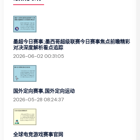
墨超今日赛事;墨西哥超级联赛今日赛事焦点前瞻精彩
对决深度解析看点追踪
2026-06-02 00:31:05
国外定向赛事,国外定向运动
2026-05-28 08:24:37
全球电竞游戏赛事官网