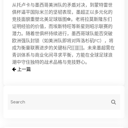
从托卢卡与墨西哥美洲队的矛盾对决，到蒙特雷世
俱杯逼平国际米兰的坚韧表现，墨超正以多元化的
竞技面貌重塑北美足球版图⚽。老将拉莫斯隆东们
证明经验的价值，而埃斯特旺等新星则昭示联赛的
潜力。随着世俱杯持续进行，墨西哥球队能否突破
欧洲强队封锁（如美洲队即将对阵洛杉矶FC），将
成为衡量联赛进步的关键标尺[[]][[]]。未来墨超需在
青训体系与商业化间寻求平衡，方能在全球足球浪
潮中守住独特的战术品格与竞技野心。
上一篇