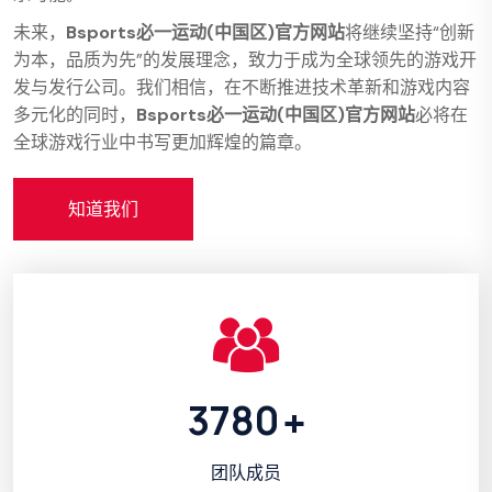
未来，
Bsports必一运动(中国区)官方网站
将继续坚持“创新
为本，品质为先”的发展理念，致力于成为全球领先的游戏开
发与发行公司。我们相信，在不断推进技术革新和游戏内容
多元化的同时，
Bsports必一运动(中国区)官方网站
必将在
全球游戏行业中书写更加辉煌的篇章。
知道我们
4200
+
团队成员