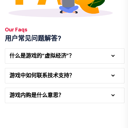
Our Faqs
用户常见问题解答?
什么是游戏的“虚拟经济”？
游戏中如何联系技术支持？
游戏内购是什么意思？