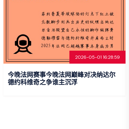
2026-05-01 16:28:59
今晚法网赛事今晚法网巅峰对决纳达尔
德约科维奇之争谁主沉浮