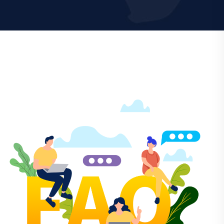
全球电竞游戏赛事官网