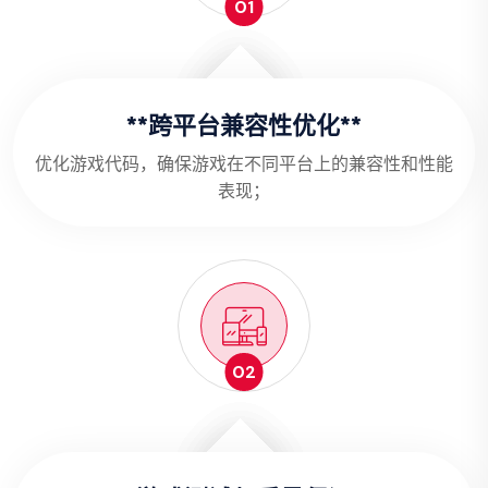
01
**跨平台兼容性优化**
优化游戏代码，确保游戏在不同平台上的兼容性和性能
表现；
02