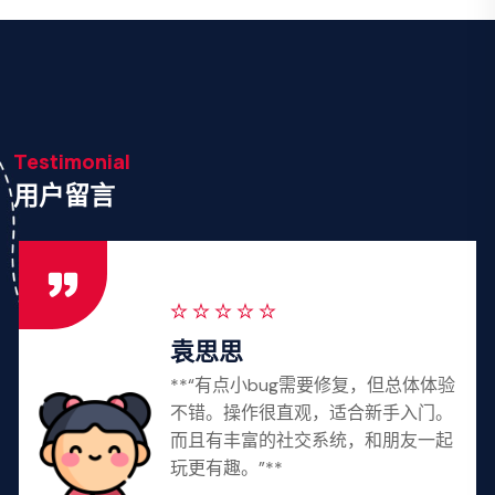
Testimonial
用户留言
袁思思
**“有点小bug需要修复，但总体体验
不错。操作很直观，适合新手入门。
而且有丰富的社交系统，和朋友一起
玩更有趣。”**