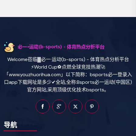
Welcome莅临▓必一·运动(b-sports) - 体育热点分析平台
⚡World Cup⚽点燃全球竞技热潮🚀
「www.youzhuorihua.com」以下简称：bsports必一登录入
口app下载网址是多少✔全站,全称:Bsports必一运动(中国区)
官方网站,采用顶级优化技术bsports。
导航