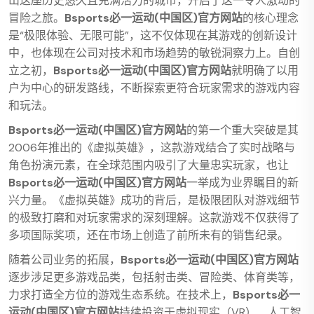
山这座历史悠久且充满活力的城市，开启了这一令人激动的
冒险之旅。
Bsports必一运动(中国区)官方网站
的核心理念
是“极限体验、无限可能”，这不仅体现在其游戏的创新设计
中，也体现在公司对技术和市场趋势的敏锐洞察力上。自创
立之初，
Bsports必一运动(中国区)官方网站
就明确了以用
户为中心的研发路线，不断探索更符合玩家需求的游戏内容
和玩法。
Bsports必一运动(中国区)官方网站
的第一个重大突破是其
2006年推出的《虚拟英雄》，这款游戏结合了实时战略与
角色扮演元素，在全球范围内吸引了大量忠实玩家，也让
Bsports必一运动(中国区)官方网站
一举成为业界瞩目的新
兴力量。《虚拟英雄》成功的背后，是极限团队对游戏细节
的极致打磨和对玩家需求的深刻理解。这款游戏不仅获得了
多项国际奖项，还在市场上创造了前所未有的销售纪录。
随着公司业务的拓展，
Bsports必一运动(中国区)官方网站
逐步涉足更多游戏品类，包括射击类、冒险类、体育类等，
力求打造全方位的游戏生态系统。在技术上，
Bsports必一
运动(中国区)官方网站
持续投资于虚拟现实（VR）、人工智